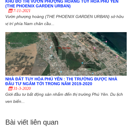
KHU ĐÔ THỊ VƯỜN PHƯỢNG HOÀNG TUY HÒA PHÚ YÊN
(THE PHOENIX GARDEN URBAN)
7-11-2021
Vườn phượng hoàng (THE PHOENIX GARDEN URBAN) sở hữu
vị trí phía Nam chân cầu...
NHÀ ĐẤT TUY HÒA PHÚ YÊN : THỊ TRƯỜNG ĐƯỢC NHÀ
ĐẦU TƯ NGẮM TỚI TRONG NĂM 2019-2020
31-3-2020
Giới đầu tư bất động sản nhắm đến thị trường Phú Yên. Du lịch
ven biển...
Bài viết liên quan