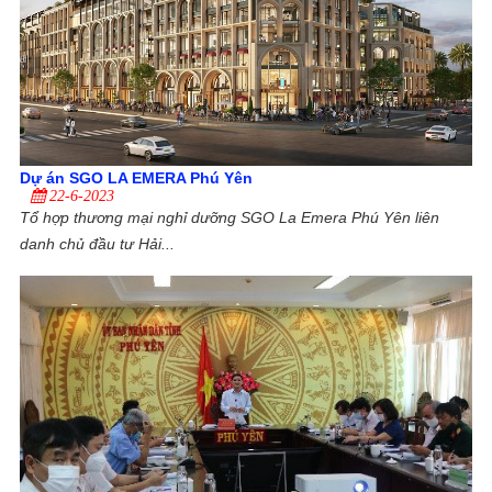
Dự án SGO LA EMERA Phú Yên
22-6-2023
Tổ hợp thương mại nghỉ dưỡng SGO La Emera Phú Yên liên
danh chủ đầu tư Hải...