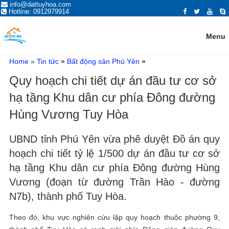
ĐĂNG TIN MUA BÁN NHÀ ĐẤT,
info@dattuyhoa.com
Trang đăng tin mua bán nhà đất Tuy Hòa Phú Yên 2021 chính chủ, giá tốt,
Hotline: 0912979914
vị trí đẹp, đường rộng. Mua bán nhà đất ở Tuy Hòa, Phú Yên có giấy tờ
BẤT ĐỘNG SẢN TẠI TUY HÒA,
sổ hồng đỏ, đất ven biển, hướng đông, tây, nam, bắc...
PHÚ YÊN
Menu
Home
»
Tin tức
»
Bất động sản Phú Yên
»
Quy hoạch chi tiết dự án đầu tư cơ sở
hạ tầng Khu dân cư phía Đông đường
Hùng Vương Tuy Hòa
UBND tỉnh Phú Yên vừa phê duyệt Đồ án quy
hoạch chi tiết tỷ lệ 1/500 dự án đầu tư cơ sở
hạ tầng Khu dân cư phía Đông đường Hùng
Vương (đoạn từ đường Trần Hào - đường
N7b), thành phố Tuy Hòa.
Theo đó, khu vực nghiên cứu lập quy hoạch thuộc phường 9,