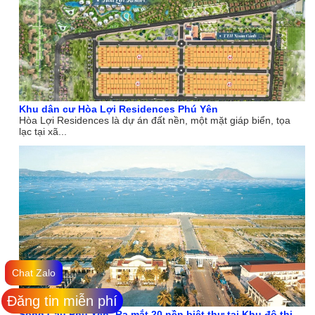
Khu dân cư Hòa Lợi Residences Phú Yên
Hòa Lợi Residences là dự án đất nền, một mặt giáp biển, tọa
lạc tại xã...
Chat Zalo
Đăng tin miễn phí
Sông Cầu Phú Yên: Ra mắt 20 nền biệt thự tại Khu đô thị