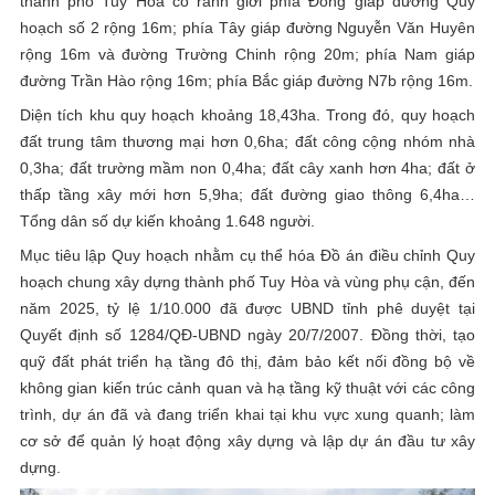
thành phố Tuy Hòa có ranh giới phía Đông giáp đường Quy
hoạch số 2 rộng 16m; phía Tây giáp đường Nguyễn Văn Huyên
rộng 16m và đường Trường Chinh rộng 20m; phía Nam giáp
đường Trần Hào rộng 16m; phía Bắc giáp đường N7b rộng 16m.
Diện tích khu quy hoạch khoảng 18,43ha. Trong đó, quy hoạch
đất trung tâm thương mại hơn 0,6ha; đất công cộng nhóm nhà
0,3ha; đất trường mầm non 0,4ha; đất cây xanh hơn 4ha; đất ở
thấp tầng xây mới hơn 5,9ha; đất đường giao thông 6,4ha…
Tổng dân số dự kiến khoảng 1.648 người.
Mục tiêu lập Quy hoạch nhằm cụ thể hóa Đồ án điều chỉnh Quy
hoạch chung xây dựng thành phố Tuy Hòa và vùng phụ cận, đến
năm 2025, tỷ lệ 1/10.000 đã được UBND tỉnh phê duyệt tại
Quyết định số 1284/QĐ-UBND ngày 20/7/2007. Đồng thời, tạo
quỹ đất phát triển hạ tầng đô thị, đảm bảo kết nối đồng bộ về
không gian kiến trúc cảnh quan và hạ tầng kỹ thuật với các công
trình, dự án đã và đang triển khai tại khu vực xung quanh; làm
cơ sở để quản lý hoạt động xây dựng và lập dự án đầu tư xây
dựng.