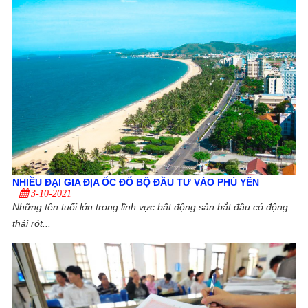
NHIỀU ĐẠI GIA ĐỊA ỐC ĐỔ BỘ ĐẦU TƯ VÀO PHÚ YÊN
3-10-2021
Những tên tuổi lớn trong lĩnh vực bất động sản bắt đầu có động
thái rót...