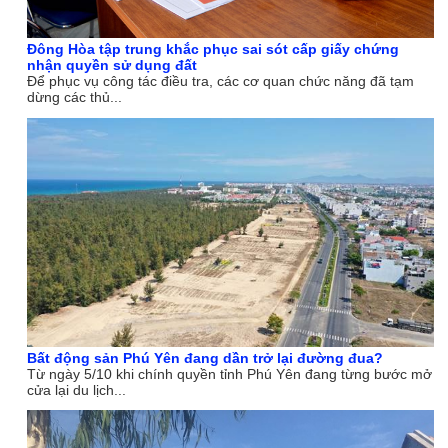
Đông Hòa tập trung khắc phục sai sót cấp giấy chứng
nhận quyền sử dụng đất
Để phục vụ công tác điều tra, các cơ quan chức năng đã tạm
dừng các thủ...
Bất động sản Phú Yên đang dần trở lại đường đua?
Từ ngày 5/10 khi chính quyền tỉnh Phú Yên đang từng bước mở
cửa lại du lịch...