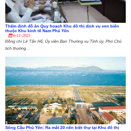
Thẩm định đồ án Quy hoạch Khu đô thị dịch vụ ven biển
thuộc Khu kinh tế Nam Phú Yên
6-11-2021
Đồng chí Lê Tấn Hổ, Ủy viên Ban Thường vụ Tỉnh ủy, Phó Chủ
tịch thường...
Sông Cầu Phú Yên: Ra mắt 20 nền biệt thự tại Khu đô thị