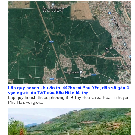
Lập quy hoạch khu đô thị 442ha tại Phú Yên, dân số gần 4
vạn người do T&T của Bầu Hiển tài trợ
Lập quy hoạch thuộc phường 8, 9 Tuy Hòa và xã Hòa Trị huyện
Phú Hòa với giới...