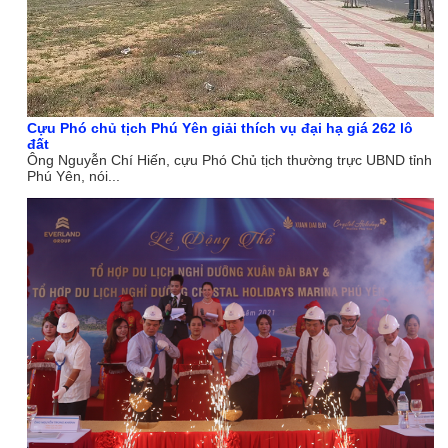
Cựu Phó chủ tịch Phú Yên giải thích vụ đại hạ giá 262 lô
đất
Ông Nguyễn Chí Hiến, cựu Phó Chủ tịch thường trực UBND tỉnh
Phú Yên, nói...