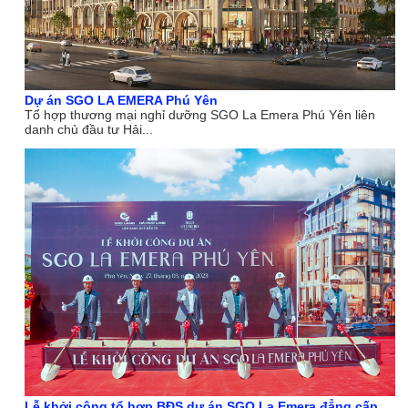
Dự án SGO LA EMERA Phú Yên
Tổ hợp thương mại nghỉ dưỡng SGO La Emera Phú Yên liên
danh chủ đầu tư Hải...
Lễ khởi công tổ hợp BĐS dự án SGO La Emera đẳng cấp