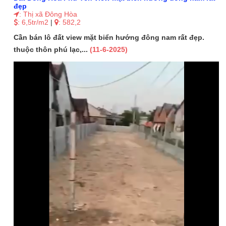
đẹp
: Thị xã Đông Hòa
: 6,5tr/m2
|
: 582,2
Cần bán lô đất view mặt biển hướng đông nam rất đẹp.
thuộc thôn phú lạc,...
(11-6-2025)