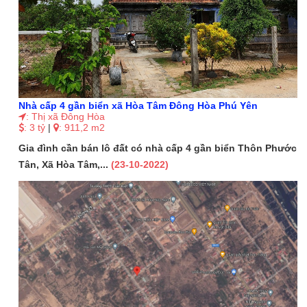
Nhà cấp 4 gần biển xã Hòa Tâm Đông Hòa Phú Yên
: Thị xã Đông Hòa
: 3 tỷ
|
: 911,2 m2
Gia đình cần bán lô đất có nhà cấp 4 gần biển Thôn Phước
Tân, Xã Hòa Tâm,...
(23-10-2022)