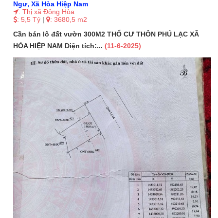
Ngư, Xã Hòa Hiệp Nam
: Thị xã Đông Hòa
: 5,5 Tỷ
|
: 3680,5 m2
Cần bán lô đất vườn 300M2 THỔ CƯ THÔN PHÚ LẠC XÃ
HÒA HIỆP NAM Diện tích:...
(11-6-2025)