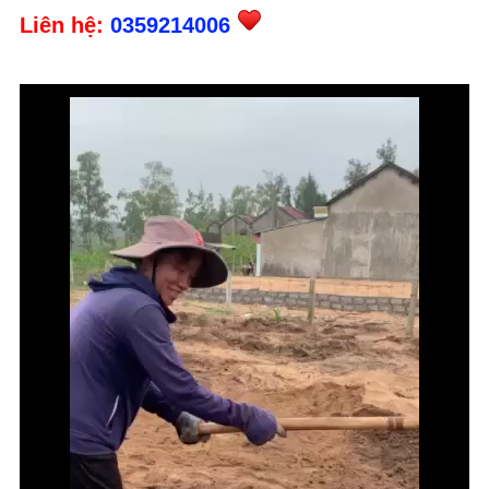
Liên hệ:
0359214006