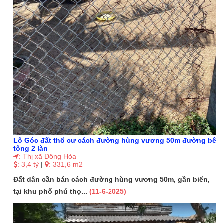
Lô Góc đất thổ cư cách đường hùng vương 50m đường bê
tông 2 làn
: Thị xã Đông Hòa
: 3,4 tỷ
|
: 331,6 m2
Đất dân cần bán cách đường hùng vương 50m, gần biển,
tại khu phố phú thọ...
(11-6-2025)