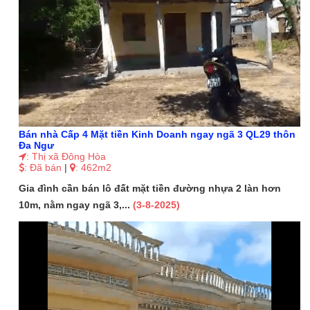
Bán nhà Cấp 4 Mặt tiền Kinh Doanh ngay ngã 3 QL29 thôn
Đa Ngư
: Thị xã Đông Hòa
: Đã bán
|
: 462m2
Gia đình cần bán lô đất mặt tiền đường nhựa 2 làn hơn
10m, nằm ngay ngã 3,...
(3-8-2025)