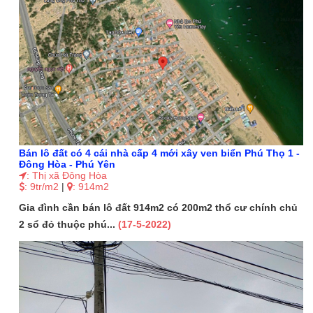
Bán lô đất có 4 cái nhà cấp 4 mới xây ven biển Phú Thọ 1 -
Đông Hòa - Phú Yên
: Thị xã Đông Hòa
: 9tr/m2
|
: 914m2
Gia đình cần bán lô đất 914m2 có 200m2 thổ cư chính chủ
2 sổ đỏ thuộc phú...
(17-5-2022)