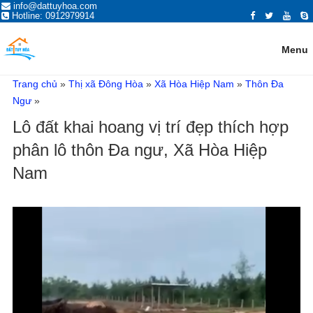
ĐĂNG TIN MUA BÁN NHÀ ĐẤT,
info@dattuyhoa.com
Trang đăng tin mua bán nhà đất Tuy Hòa Phú Yên 2021 chính chủ, giá tốt,
Hotline: 0912979914
vị trí đẹp, đường rộng. Mua bán nhà đất ở Tuy Hòa, Phú Yên có giấy tờ
BẤT ĐỘNG SẢN TẠI TUY HÒA,
sổ hồng đỏ, đất ven biển, hướng đông, tây, nam, bắc...
PHÚ YÊN
Menu
Trang chủ
»
Thị xã Đông Hòa
»
Xã Hòa Hiệp Nam
»
Thôn Đa
Ngư
»
Lô đất khai hoang vị trí đẹp thích hợp
phân lô thôn Đa ngư, Xã Hòa Hiệp
Nam