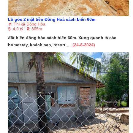
Lô góc 2 mặt tiền Đông Hoà cách biển 60m
: Thị xã Đông Hòa
: 4,9 tỷ
|
: 365m
đất biển đông hòa cách biển 60m. Xung quanh là các
homestay, khách sạn, resort ,...
(24-8-2024)