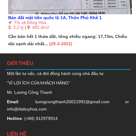
Bán đất mặt tiền quốc lộ 1A, Thôn Phú Khê 1
: Thị xã Đông Hòa
: 3,2 tỷ
|
: 492,4m2
Cần bán hết 1 thửa đất, tổng chiều ngang: 17,73m, Chiều
dài cạnh dài nhất...
(29-3-2022)
GIỚI THIỆU
Một lần tư vấn, cả đời đồng hành cùng nhà đầu tư
"VÌ LỢI ÍCH CỦA KHÁCH HÀNG"
Mr. Lương Công Thanh
Email
:
luongcongthanh20021992@gmail.com
or
info@dattuyhoa.com
Hotline
: (+84)
912979914
LIÊN HỆ