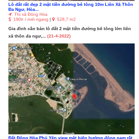
Lô đất rất đẹp 2 mặt tiền đường bê tông 10m Liên Xã Thôn
Đa Ngư, Hòa...
: Thị xã Đông Hòa
: 190tr / mét ngang
|
: 528,7 m2
Gia đình cần bán lô đất 2 mặt tiền đường bê tông lớn liên
xã thôn đa ngư,...
(21-4-2022)
Đất Đông Hòa Phú Yên view mặt biển hướng đông nam rất