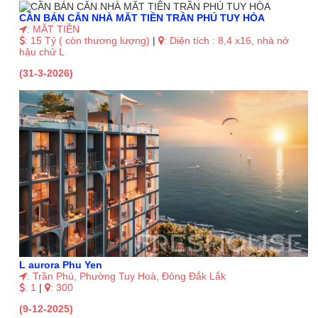
CẦN BÁN CĂN NHÀ MĂT TIỀN TRẦN PHÚ TUY HÒA
: MẶT TIỀN
: 15 Tỷ ( còn thương lượng)
|
: Diện tích : 8,4 x16, nhà nở
hậu chử L
(31-3-2026)
L aurora Phu Yen
: Trần Phú, Phường Tuy Hoà, Đông Đắk Lắk
: 1
|
: 300
(9-12-2025)