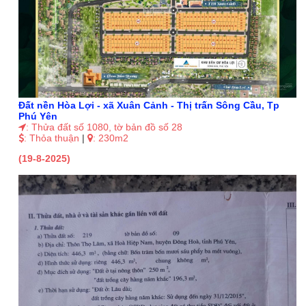
Đất nền Hòa Lợi - xã Xuân Cảnh - Thị trấn Sông Cầu, Tp
Phú Yên
: Thửa đất số 1080, tờ bản đồ số 28
: Thỏa thuận
|
: 230m2
(19-8-2025)