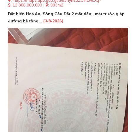
: https://maps.app.goo.gl/G83hyn23ZCH2wcXq7
: 12.800.000.000
|
: 903m2
Đất biển Hòa An, Sông Cầu Đất 2 mặt tiền , mặt trước giáp
đường bê tông...
(3-8-2026)