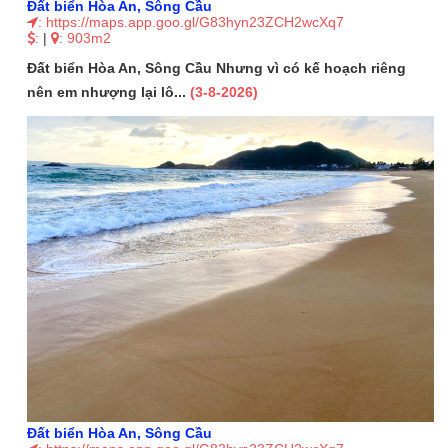
Đất biển Hòa An, Sông Cầu
: https://maps.app.goo.gl/G83hyn23ZCH2wcXq7
:
|
: 903m2
Đất biển Hòa An, Sông Cầu Nhưng vì có kế hoạch riêng
nên em nhượng lại lô...
(3-8-2026)
Đất biển Hòa An, Sông Cầu