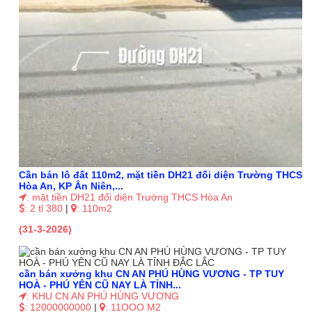
Cần bán lô đất 110m2, mặt tiền DH21 đối diện Trường THCS
Hòa An, KP Ân Niên,...
: mặt tiền DH21 đối diện Trường THCS Hòa An
: 2 tỉ 380
|
: 110m2
(31-3-2026)
cần bán xưởng khu CN AN PHÚ HÙNG VƯƠNG - TP TUY
HOÀ - PHÚ YÊN CŨ NAY LÀ TỈNH...
: KHU CN AN PHÚ HÙNG VƯƠNG
: 12000000000
|
: 11OOO M2