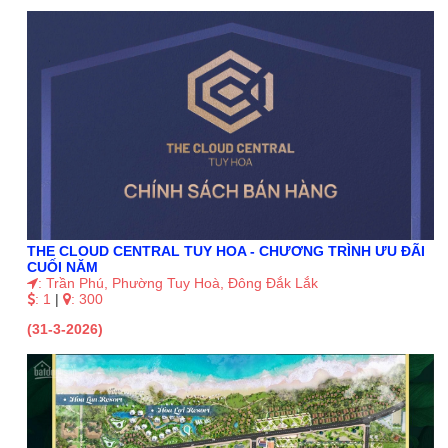
THE CLOUD CENTRAL TUY HOA - CHƯƠNG TRÌNH ƯU ĐÃI
CUỐI NĂM
: Trần Phú, Phường Tuy Hoà, Đông Đắk Lắk
: 1
|
: 300
(31-3-2026)