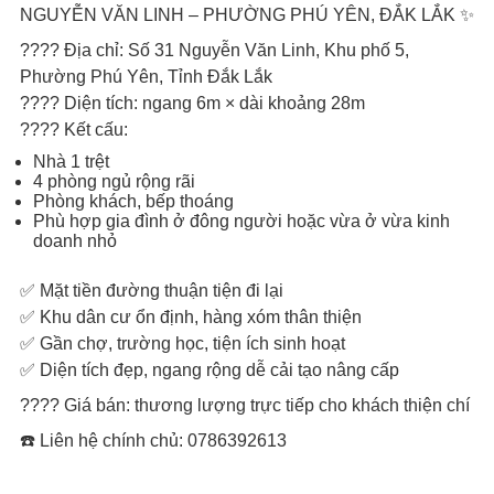
NGUYỄN VĂN LINH – PHƯỜNG PHÚ YÊN, ĐẮK LẮK ✨
???? Địa chỉ: Số 31 Nguyễn Văn Linh, Khu phố 5,
Phường Phú Yên, Tỉnh Đắk Lắk
???? Diện tích: ngang 6m × dài khoảng 28m
???? Kết cấu:
Nhà 1 trệt
4 phòng ngủ rộng rãi
Phòng khách, bếp thoáng
Phù hợp gia đình ở đông người hoặc vừa ở vừa kinh
doanh nhỏ
✅ Mặt tiền đường thuận tiện đi lại
✅ Khu dân cư ổn định, hàng xóm thân thiện
✅ Gần chợ, trường học, tiện ích sinh hoạt
✅ Diện tích đẹp, ngang rộng dễ cải tạo nâng cấp
???? Giá bán: thương lượng trực tiếp cho khách thiện chí
☎️ Liên hệ chính chủ: 0786392613