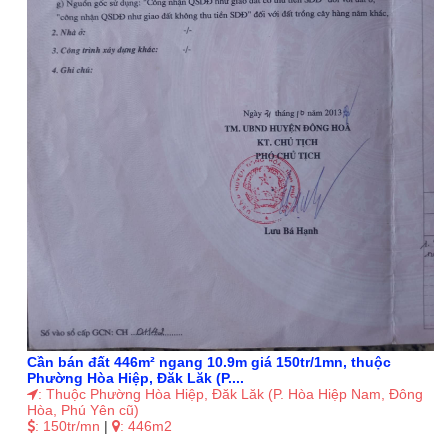
Cần bán đất 446m² ngang 10.9m giá 150tr/1mn, thuộc
Phường Hòa Hiệp, Đăk Lăk (P....
: Thuộc Phường Hòa Hiệp, Đăk Lăk (P. Hòa Hiệp Nam, Đông
Hòa, Phú Yên cũ)
: 150tr/mn
|
: 446m2