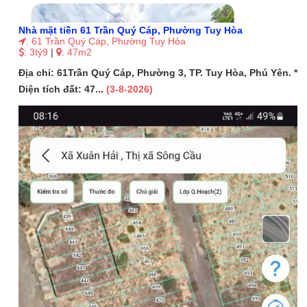
Nhà mặt tiền 61 Trần Quý Cáp, Phường Tuy Hòa
: 61 Trần Quý Cáp, Phường Tuy Hòa
: 3tỷ9
|
: 47m2
Địa chỉ: 61Trần Quý Cáp, Phường 3, TP. Tuy Hòa, Phú Yên. *
Diện tích đất: 47...
(3-8-2026)